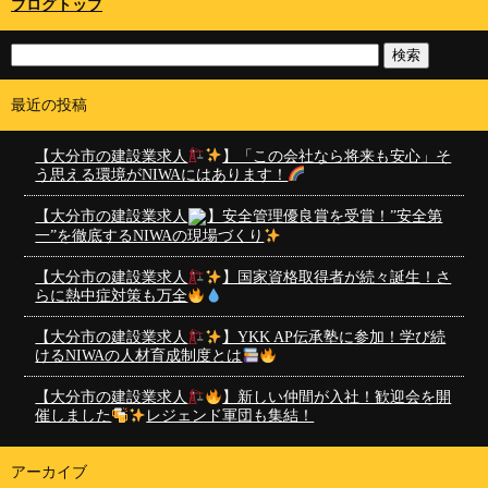
ブログトップ
最近の投稿
【大分市の建設業求人
】「この会社なら将来も安心」そ
う思える環境がNIWAにはあります！
【大分市の建設業求人
】安全管理優良賞を受賞！”安全第
一”を徹底するNIWAの現場づくり
【大分市の建設業求人
】国家資格取得者が続々誕生！さ
らに熱中症対策も万全
【大分市の建設業求人
】YKK AP伝承塾に参加！学び続
けるNIWAの人材育成制度とは
【大分市の建設業求人
】新しい仲間が入社！歓迎会を開
催しました
レジェンド軍団も集結！
アーカイブ