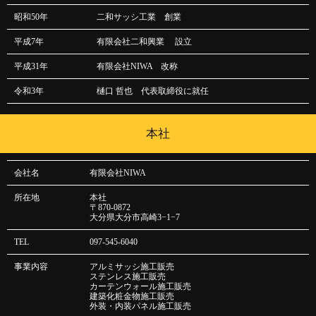
昭和50年
二和サッシ工業 創業
平成7年
有限会社二和興業 設立
平成31年
有限会社NIWA 改称
令和3年
樋口 哲也 代表取締役に就任
本社
会社名
有限会社NIWA
所在地
本社
〒870-0872
大分県大分市高崎3−1−7
TEL
097-545-6040
事業内容
アルミサッシ施工販売
ステンレス施工販売
カーテンウォール施工販売
建築化粧金物施工販売
外装・内装パネル施工販売